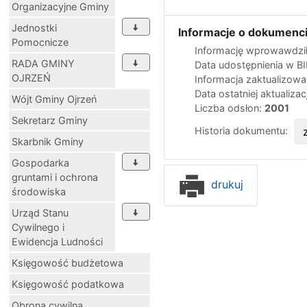
Organizacyjne Gminy
Jednostki
Informacje o dokumenci
Pomocnicze
Informację wprowawdził
RADA GMINY
Data udostępnienia w B
OJRZEŃ
Informacja zaktualizow
Data ostatniej aktualizac
Wójt Gminy Ojrzeń
Liczba odsłon:
2001
Sekretarz Gminy
Historia dokumentu:
Skarbnik Gminy
Gospodarka
gruntami i ochrona
drukuj
środowiska
Urząd Stanu
Cywilnego i
Ewidencja Ludności
Księgowość budżetowa
Księgowość podatkowa
Obrona cywilna