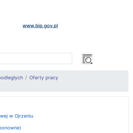
www.bip.gov.pl
podległych
Oferty pracy
u
wej w Ojrzeniu.
(ponowne)