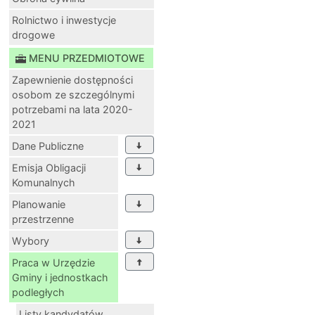
Rolnictwo i inwestycje
drogowe
MENU PRZEDMIOTOWE
Zapewnienie dostępności
osobom ze szczególnymi
potrzebami na lata 2020-
2021
Dane Publiczne
Emisja Obligacji
Komunalnych
Planowanie
przestrzenne
Wybory
Praca w Urzędzie
Gminy i jednostkach
podległych
Listy kandydatów