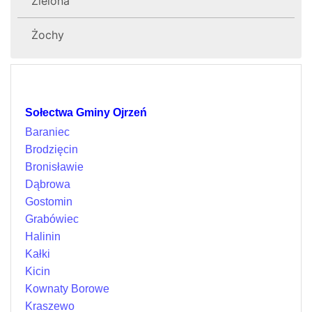
Zielona
Żochy
Sołectwa Gminy Ojrzeń
Baraniec
Brodzięcin
Bronisławie
Dąbrowa
Gostomin
Grabówiec
Halinin
Kałki
Kicin
Kownaty Borowe
Kraszewo