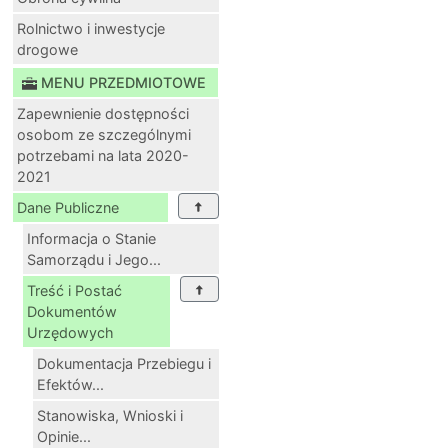
Rolnictwo i inwestycje
drogowe
MENU PRZEDMIOTOWE
Zapewnienie dostępności
osobom ze szczególnymi
potrzebami na lata 2020-
2021
Dane Publiczne
Informacja o Stanie
Samorządu i Jego...
Treść i Postać
Dokumentów
Urzędowych
Dokumentacja Przebiegu i
Efektów...
Stanowiska, Wnioski i
Opinie...