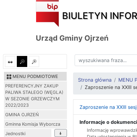
BIULETYN INFO
Urząd Gminy Ojrzeń
MENU PODMIOTOWE
Strona główna
MENU 
PREFERENCYJNY ZAKUP
Zaproszenie na XXIII 
PALIWA STAŁEGO (WĘGLA)
W SEZONIE GRZEWCZYM
2022/2023
Zaproszenie na XXIII ses
GMINA OJRZEŃ
Informacje o dokumenci
Gminna Komisja Wyborcza
Informację wprowawdził
Jednostki
Data udostępnienia w B