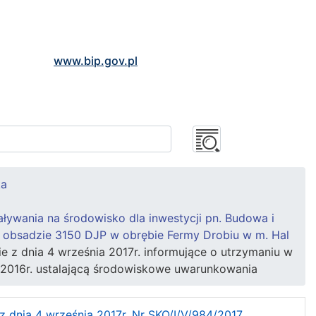
www.bip.gov.pl
ka
ywania na środowisko dla inwestycji pn. Budowa i
ej obsadzie 3150 DJP w obrębie Fermy Drobiu w m. Hal
 dnia 4 września 2017r. informujące o utrzymaniu w
/2016r. ustalającą środowiskowe uwarunkowania
nia 4 września 2017r. Nr SKO/I/V/984/2017,