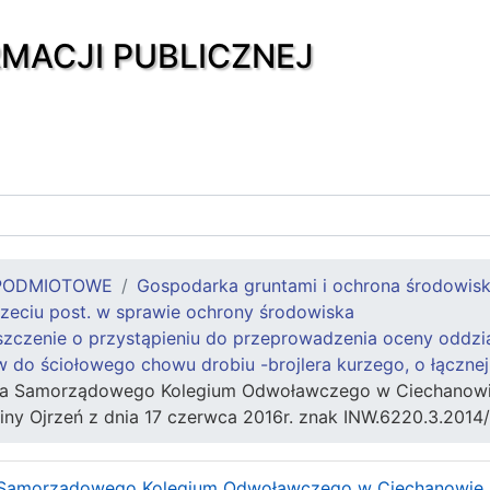
RMACJI PUBLICZNEJ
PODMIOTOWE
Gospodarka gruntami i ochrona środowis
zeciu post. w sprawie ochrony środowiska
czenie o przystąpieniu do przeprowadzenia oceny oddział
w do ściołowego chowu drobiu -brojlera kurzego, o łączn
a Samorządowego Kolegium Odwoławczego w Ciechanowie z
ny Ojrzeń z dnia 17 czerwca 2016r. znak INW.6220.3.2014
Samorządowego Kolegium Odwoławczego w Ciechanowie z d