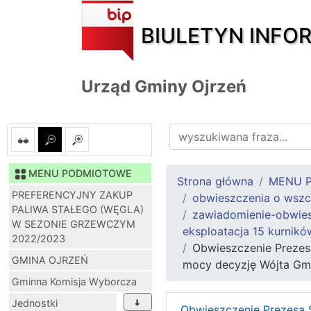
BIULETYN INFO
Urząd Gminy Ojrzeń
MENU PODMIOTOWE
Strona główna
MENU 
PREFERENCYJNY ZAKUP
obwieszczenia o wszc
PALIWA STAŁEGO (WĘGLA)
zawiadomienie-obwiesz
W SEZONIE GRZEWCZYM
eksploatacja 15 kurnikó
2022/2023
Obwieszczenie Prezes
GMINA OJRZEŃ
mocy decyzję Wójta Gmi
Gminna Komisja Wyborcza
Jednostki
Obwieszczenie Prezesa 