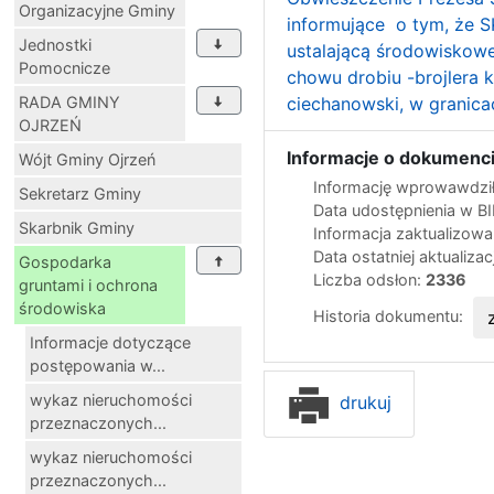
Organizacyjne Gminy
informujące o tym, że S
Jednostki
ustalającą środowiskow
Pomocnicze
chowu drobiu -brojlera 
RADA GMINY
ciechanowski, w granicac
OJRZEŃ
Informacje o dokumenci
Wójt Gminy Ojrzeń
Informację wprowawdził
Sekretarz Gminy
Data udostępnienia w B
Skarbnik Gminy
Informacja zaktualizow
Data ostatniej aktualizac
Gospodarka
Liczba odsłon:
2336
gruntami i ochrona
środowiska
Historia dokumentu:
Informacje dotyczące
postępowania w...
wykaz nieruchomości
drukuj
przeznaczonych...
wykaz nieruchomości
przeznaczonych...