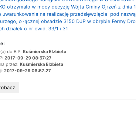
KO otrzymało w mocy decyzję Wójta Gminy Ojrzeń z dnia 1
e uwarunkowania na realizację przedsięwzięcia pod nazwą
kurzego, o łącznej obsadzie 3150 DJP w obrębie Fermy Dro
h działek o nr ewid. 33/1 i 31.
e:
(a) do BIP:
Kuśmierska Elżbieta
IP:
2017-09-29 08:57:27
ana przez:
Kuśmierska Elżbieta
ji:
2017-09-29 08:57:27
zobacz