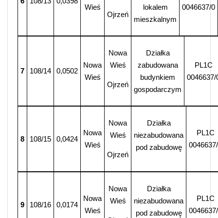
6
108/13
0,0398
Wieś
lokalem
0046637/0
Ojrzeń
mieszkalnym
Nowa
Działka
Nowa
Wieś
zabudowana
PL1C
7
108/14
0,0502
Wieś
budynkiem
0046637/
Ojrzeń
gospodarczym
Nowa
Działka
Nowa
PL1C
Wieś
niezabudowana
8
108/15
0,0424
Wieś
0046637
pod zabudowę
Ojrzeń
Nowa
Działka
Nowa
PL1C
Wieś
niezabudowana
9
108/16
0,0174
Wieś
0046637
pod zabudowę