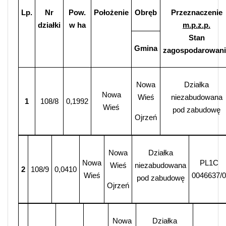
Lp.
Nr
Pow.
Położenie
Obręb
Przeznaczenie
działki
w ha
m.p.z.p.
Stan
Gmina
zagospodarowani
Nowa
Działka
Nowa
Wieś
niezabudowana
1
108/8
0,1992
Wieś
pod zabudowę
Ojrzeń
Nowa
Działka
Nowa
PL1C
Wieś
niezabudowana
2
108/9
0,0410
Wieś
0046637/0
pod zabudowę
Ojrzeń
Nowa
Działka