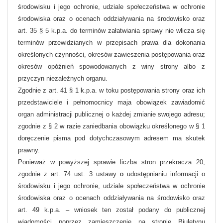
środowisku i jego ochronie, udziale społeczeństwa w ochronie
środowiska oraz o ocenach oddziaływania na środowisko oraz
art. 35 § 5 k.p.a. do terminów załatwiania sprawy nie wlicza się
terminów przewidzianych w przepisach prawa dla dokonania
określonych czynności, okresów zawieszenia postępowania oraz
okresów opóźnień spowodowanych z winy strony albo z
przyczyn niezależnych organu.
Zgodnie z art. 41 § 1 k.p.a. w toku postępowania strony oraz ich
przedstawiciele i pełnomocnicy maja obowiązek zawiadomić
organ administracji publicznej o każdej zmianie swojego adresu;
zgodnie z § 2 w razie zaniedbania obowiązku określonego w § 1
doręczenie pisma pod dotychczasowym adresem ma skutek
prawny.
Ponieważ w powyższej sprawie liczba stron przekracza 20,
zgodnie z art. 74 ust. 3 ustawy
o
udostępnianiu informacji o
środowisku i jego ochronie, udziale społeczeństwa w ochronie
środowiska oraz o ocenach oddziaływania na środowisko oraz
art. 49 k.p.a. – wniosek ten został podany do publicznej
wiadomości poprzez zamieszczenie na stronie Biuletynu