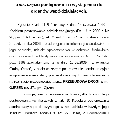
o wszczęciu postępowania i wystąpieniu do
organów współdziałających.
Zgodnie z art. 61 § 4 ustawy z dnia 14 czerwca 1960 r.
Kodeksu postępowania administracyjnego (Dz. U. z 2000 r. Nr
98, poz. 1071 ze zm.), art. 73 ust. 1 i art. 74 ust 3 ustawy
z dnia
3 października 2008 r. o udostępnianiu informacji o środowisku i
jego ochronie, udziale społeczeństwa w ochronie środowiska
oraz o ocenach oddziaływania na środowisko (Dz. U. Nr 199,
poz. 199)
zawiadamiam, iż w dniu 18.05.2009r., z wniosku
Gminy Ojrzeń, zostało wszczęte postępowanie administracyjne
w sprawie wydania
decyzji o środowiskowych uwarunkowaniach
na realizację przedsięwzięcia pn.
„ PRZEBUDOWA DROGI w m.
OJRZEŃ dz. 371
gm. Ojrzeń.
Informuję, więc o uprawnieniach wszystkich stron tego
postępowania wynikających z art. 10 Kodeksu postępowania
administracyjnego do czynnego w nim udziału w każdym jego
stadium. Ponadto zgodnie z art. 29 ustawy o
udostępnianiu