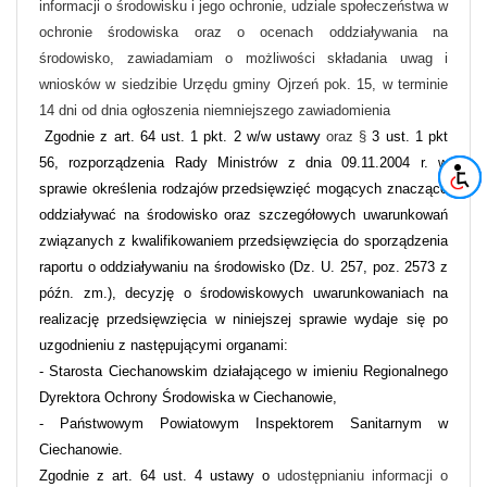
informacji o środowisku i jego ochronie, udziale społeczeństwa w
ochronie środowiska oraz o ocenach oddziaływania na
środowisko, zawiadamiam o możliwości składania uwag i
wniosków w siedzibie Urzędu gminy Ojrzeń pok. 15, w terminie
14 dni od dnia ogłoszenia niemniejszego zawiadomienia
Zgodnie z art. 64 ust. 1 pkt. 2 w/w ustawy
oraz §
3 ust. 1 pkt
56, rozporządzenia Rady Ministrów z dnia 09.11.2004 r. w
sprawie określenia rodzajów przedsięwzięć mogących znacząco
oddziaływać na środowisko oraz szczegółowych uwarunkowań
związanych z kwalifikowaniem przedsięwzięcia do sporządzenia
raportu o oddziaływaniu na środowisko (Dz. U. 257, poz. 2573 z
późn. zm.), decyzję o środowiskowych uwarunkowaniach na
realizację przedsięwzięcia w niniejszej sprawie wydaje się po
uzgodnieniu z następującymi organami:
- Starosta Ciechanowskim działającego w imieniu Regionalnego
Dyrektora Ochrony Środowiska w Ciechanowie,
- Państwowym Powiatowym Inspektorem Sanitarnym w
Ciechanowie.
Zgodnie z art. 64 ust. 4 ustawy o
udostępnianiu informacji o