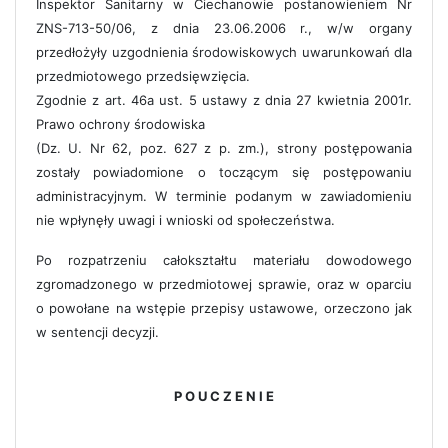
Inspektor Sanitarny w Ciechanowie postanowieniem Nr
ZNS-713-50/06, z dnia 23.06.2006 r., w/w organy
przedłożyły uzgodnienia środowiskowych uwarunkowań dla
przedmiotowego przedsięwzięcia.
Zgodnie z art. 46a ust. 5 ustawy z dnia 27 kwietnia 2001r.
Prawo ochrony środowiska
(Dz. U. Nr 62, poz. 627 z p. zm.), strony postępowania
zostały powiadomione o toczącym się postępowaniu
administracyjnym. W terminie podanym w zawiadomieniu
nie wpłynęły uwagi i wnioski od społeczeństwa.
Po rozpatrzeniu całokształtu materiału dowodowego
zgromadzonego w przedmiotowej sprawie, oraz w oparciu
o powołane na wstępie przepisy ustawowe, orzeczono jak
w sentencji decyzji.
P O U C Z E N I E