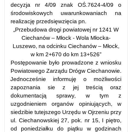
decyzja nr 4/09 znak OŚ.7624-4/09 o
środowiskowych uwarunkowaniach na
realizację przedsięwzięcia pn.
„
P
rzebudowa drogi powiatowej nr 1241 W
Ciechanów – Młock - Wola Młocka-
Luszewo, na odcinku Ciechanów – Młock,
w km 2+670 do km 13+526”
Postępowanie było prowadzone z wniosku
Powiatowego
Zarządu Dróg
w Ciechanowie.
Jednocześnie informuję o możliwości
zapoznania sie z jej treścią oraz
dokumentacją sprawy, w tym z
uzgodnieniem organów opiniujących, w
siedzibie tutejszego Urzędu w Ojrzeniu przy
ul. Ciechanowskiej 27, pok. nr 15, I piętro,
od poniedziałku do piątku w godzinach