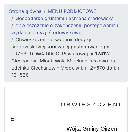
Strona główna
MENU PODMIOTOWE
Gospodarka gruntami i ochrona środowiska
obwieszczenie o zakończeniu postepowania i
wydania decyzji środowiskowej
Obwieszczenie o wydaniu decyzji
środowiskowej kończacej postępowanie pn.
PRZEBUDOWA DROGI Powiatowej nr 1241W
Ciechanów- Młock-Wola Młocka - Luszewo na
odcinku Ciechanów - Młock w km. 2+670 do km
13+526
O B W I E S Z C Z E N I
E
Wójta Gminy Ojrzeń