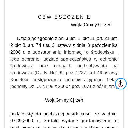
O B W I E S Z C Z E N I E
Wójta Gminy Ojrzeń
Działając zgodnie z art. 3 ust. 1, pkt 11, art. 21 ust.
2 pkt 8, art. 74 ust. 3 ustawy z dnia 3 października
2008 r. o
udostępnieniu informacji o środowisku i
jego ochronie, udziale społeczeństwa w ochronie
środowiska oraz ocenach oddziaływania na
środowisko (Dz. N. Nr 199, poz. 1227), art. 49 ustawy
Kodeksu postępowania administracyjnego (tekst
jednolity Dz. U. Nr 98 z 2000r. poz. 1071 z późn. zm.)
Wójt Gminy Ojrzeń
podaje się do publicznej wiadomości że w dniu
07.09.2009 r., zostało wydane postanowienie o
odstąpieniu od obowiązku przeprowadzenia oceny