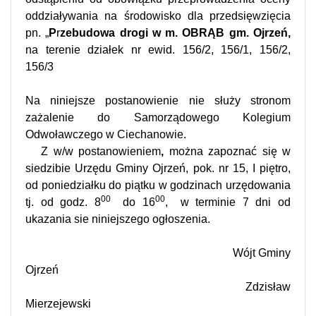
oddziaływania na środowisko dla przedsięwzięcia
pn. „
P
r
zebudowa drogi w m. OBRĄB gm. Ojrzeń,
na terenie działek nr ewid. 156/2, 156/1, 156/2,
156/3
Na niniejsze postanowienie nie służy stronom
zażalenie do Samorządowego Kolegium
Odwoławczego w Ciechanowie.
Z w/w postanowieniem
,
można zapoznać się w
siedzibie Urzędu Gminy Ojrzeń, pok. nr 15, I piętro,
od poniedziałku do piątku w godzinach urzędowania
00
00
tj. od godz. 8
do 16
,
w terminie 7 dni od
ukazania sie niniejszego ogłoszenia.
Wójt Gminy
Ojrzeń
Zdzisław
Mierzejewski