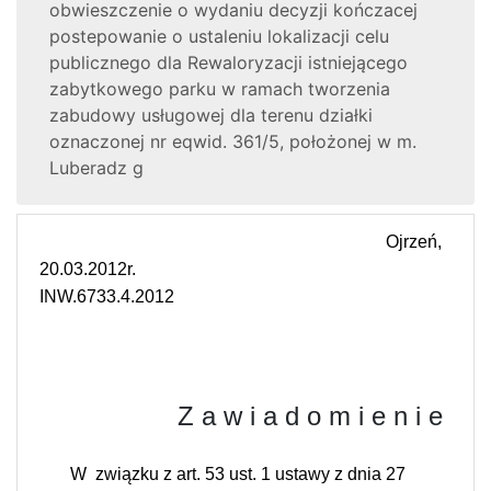
obwieszczenie o wydaniu decyzji kończacej
postepowanie o ustaleniu lokalizacji celu
publicznego dla Rewaloryzacji istniejącego
zabytkowego parku w ramach tworzenia
zabudowy usługowej dla terenu działki
oznaczonej nr eqwid. 361/5, położonej w m.
Luberadz g
Ojrzeń,
20.03.2012r.
INW.6733.4.2012
Z a w i a d o m i e n i e
W
związku z art. 53 ust. 1 ustawy z dnia 27