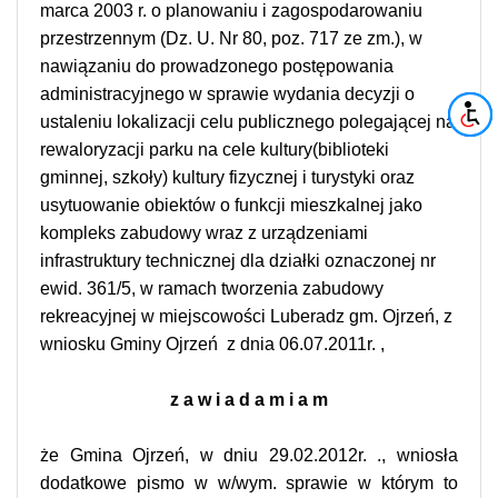
marca 2003 r. o planowaniu i zagospodarowaniu
przestrzennym (Dz. U. Nr 80, poz. 717 ze zm.), w
nawiązaniu do prowadzonego postępowania
administracyjnego w sprawie wydania decyzji o
ustaleniu lokalizacji celu publicznego polegającej na
rewaloryzacji parku na cele kultury(biblioteki
gminnej, szkoły) kultury fizycznej i turystyki oraz
usytuowanie obiektów o funkcji mieszkalnej jako
kompleks zabudowy wraz z urządzeniami
infrastruktury technicznej dla działki oznaczonej nr
ewid. 361/5, w ramach tworzenia zabudowy
rekreacyjnej w miejscowości Luberadz gm. Ojrzeń, z
wniosku Gminy Ojrzeń
z dnia 06.07.2011r. ,
z a w i a d a m i a m
że Gmina Ojrzeń, w dniu 29.02.2012r. ., wniosła
dodatkowe pismo w w/wym. sprawie w którym to