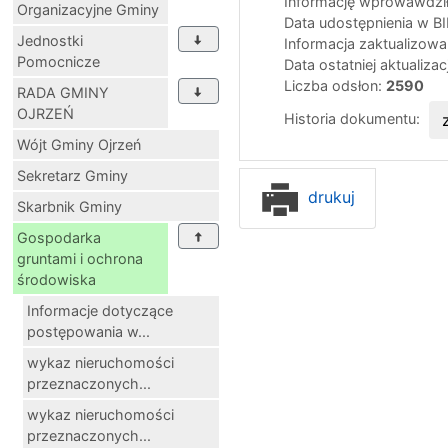
Informację wprowawdził
Organizacyjne Gminy
Data udostępnienia w B
Jednostki
Informacja zaktualizow
Pomocnicze
Data ostatniej aktualizac
Liczba odsłon:
2590
RADA GMINY
OJRZEŃ
Historia dokumentu:
Wójt Gminy Ojrzeń
Sekretarz Gminy
drukuj
Skarbnik Gminy
Gospodarka
gruntami i ochrona
środowiska
Informacje dotyczące
postępowania w...
wykaz nieruchomości
przeznaczonych...
wykaz nieruchomości
przeznaczonych...