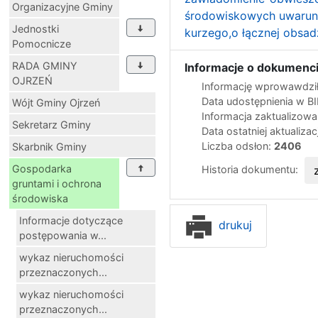
Organizacyjne Gminy
środowiskowych uwarunk
Jednostki
kurzego,o łącznej obsad
Pomocnicze
RADA GMINY
Informacje o dokumenci
OJRZEŃ
Informację wprowawdził
Data udostępnienia w B
Wójt Gminy Ojrzeń
Informacja zaktualizow
Sekretarz Gminy
Data ostatniej aktualizac
Liczba odsłon:
2406
Skarbnik Gminy
Gospodarka
Historia dokumentu:
gruntami i ochrona
środowiska
Informacje dotyczące
drukuj
postępowania w...
wykaz nieruchomości
przeznaczonych...
wykaz nieruchomości
przeznaczonych...