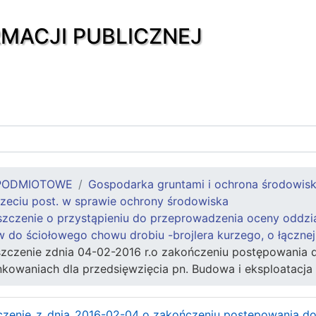
RMACJI PUBLICZNEJ
PODMIOTOWE
Gospodarka gruntami i ochrona środowis
zeciu post. w sprawie ochrony środowiska
czenie o przystąpieniu do przeprowadzenia oceny oddział
w do ściołowego chowu drobiu -brojlera kurzego, o łączn
zczenie zdnia 04-02-2016 r.o zakończeniu postępowania
waniach dla przedsięwzięcia pn. Budowa i eksploatacja 1
zenie_z_dnia_2016-02-04 o zakończeniu postępowania d