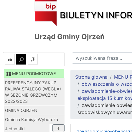
BIULETYN INFO
Urząd Gminy Ojrzeń
MENU PODMIOTOWE
Strona główna
MENU 
PREFERENCYJNY ZAKUP
obwieszczenia o wszc
PALIWA STAŁEGO (WĘGLA)
zawiadomienie-obwiesz
W SEZONIE GRZEWCZYM
eksploatacja 15 kurnikó
2022/2023
zawiadomienie obwies
GMINA OJRZEŃ
środowiskowych uwarunko
Gminna Komisja Wyborcza
Jednostki
zawiadomienie-obwieszc