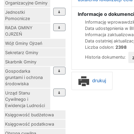
Organizacyjne Gminy
Jednostki
Informacje o dokumenci
Pomocnicze
Informację wprowawdził
RADA GMINY
Data udostępnienia w B
OJRZEŃ
Informacja zaktualizow
Data ostatniej aktualizac
Wójt Gminy Ojrzeń
Liczba odsłon:
2398
Sekretarz Gminy
Historia dokumentu:
Skarbnik Gminy
Gospodarka
gruntami i ochrona
drukuj
środowiska
Urząd Stanu
Cywilnego i
Ewidencja Ludności
Księgowość budżetowa
Księgowość podatkowa
Obrona cywilna