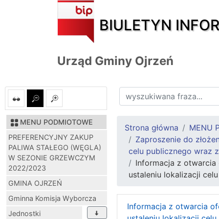
BIULETYN INFO
Urząd Gminy Ojrzeń
MENU PODMIOTOWE
Strona główna
MENU 
PREFERENCYJNY ZAKUP
Zaproszenie do złożen
PALIWA STAŁEGO (WĘGLA)
celu publicznego wraz z
W SEZONIE GRZEWCZYM
Informacja z otwarcia
2022/2023
ustaleniu lokalizacji cel
GMINA OJRZEŃ
Gminna Komisja Wyborcza
Informacja z otwarcia o
Jednostki
ustaleniu lokalizacji cel