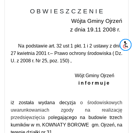
O B W I E S Z C Z E N I E
Wójta Gminy Ojrzeń
z dnia 19.11 2008 r.
Na podstawie art. 32 ust 1 pkt. 1 i 2 ustawy z dnia
27 kwietnia 2001 r.– Prawo ochrony środowiska ( Dz.
U. z 2008 r. Nr 25, poz. 150) ,
Wójt Gminy Ojrzeń
i n f o r m u j e
iż została wydana decyzja
o środowiskowych
uwarunkowaniach zgody na realizację
przedsięwzięcia p
olegającego na budowie trzech
kurników w m. KOWNATY BOROWE
gm. Ojrzeń, na
terenie działki nr 31.