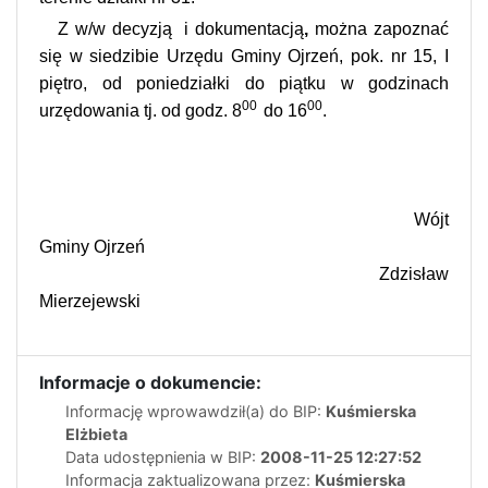
Z w/w decyzją i
dokumentacją
,
można zapoznać
się w siedzibie Urzędu Gminy Ojrzeń, pok. nr 15, I
piętro, od poniedziałki do piątku w godzinach
00
00
urzędowania tj. od godz. 8
do 16
.
Wójt
Gminy Ojrzeń
Zdzisław
Mierzejewski
Informacje o dokumencie:
Informację wprowawdził(a) do BIP:
Kuśmierska
Elżbieta
Data udostępnienia w BIP:
2008-11-25 12:27:52
Informacja zaktualizowana przez:
Kuśmierska