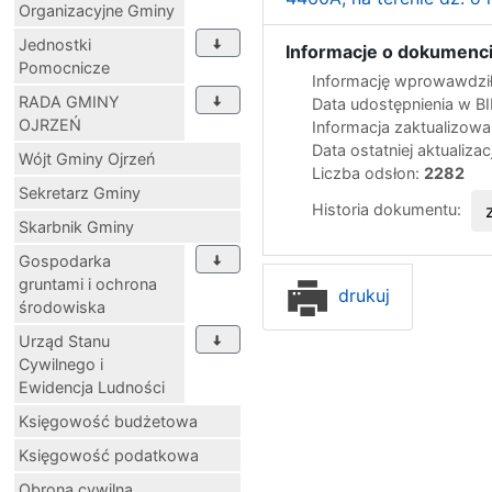
Organizacyjne Gminy
Jednostki
Informacje o dokumenci
Pomocnicze
Informację wprowawdził
RADA GMINY
Data udostępnienia w B
OJRZEŃ
Informacja zaktualizow
Data ostatniej aktualizac
Wójt Gminy Ojrzeń
Liczba odsłon:
2282
Sekretarz Gminy
Historia dokumentu:
Skarbnik Gminy
Gospodarka
gruntami i ochrona
drukuj
środowiska
Urząd Stanu
Cywilnego i
Ewidencja Ludności
Księgowość budżetowa
Księgowość podatkowa
Obrona cywilna