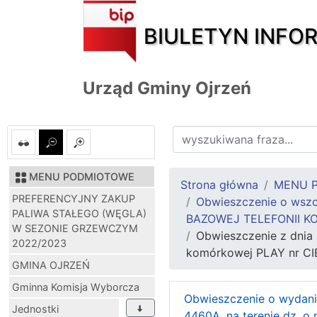
BIULETYN INFO
Urząd Gminy Ojrzeń
MENU PODMIOTOWE
Strona główna
MENU 
PREFERENCYJNY ZAKUP
Obwieszczenie o wszcz
PALIWA STAŁEGO (WĘGLA)
BAZOWEJ TELEFONII KOM
W SEZONIE GRZEWCZYM
Obwieszczenie z dnia 
2022/2023
komórkowej PLAY nr CIE
GMINA OJRZEŃ
Gminna Komisja Wyborcza
Obwieszczenie o wydaniu
Jednostki
4460A, na terenie dz. o